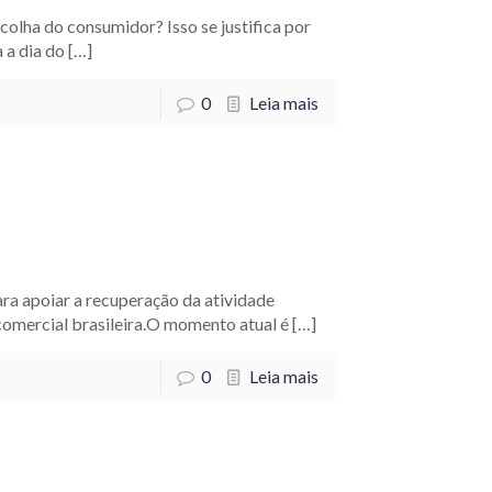
colha do consumidor? Isso se justifica por
 a dia do
[…]
0
Leia mais
ra apoiar a recuperação da atividade
comercial brasileira.O momento atual é
[…]
0
Leia mais