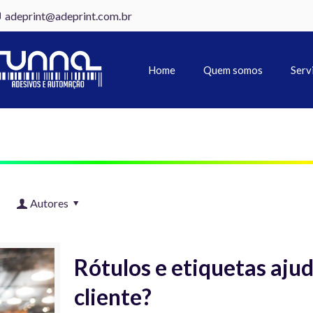
adeprint@adeprint.com.br
Home
Quem somos
Serv
Autores
Rótulos e etiquetas aju
cliente?